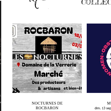
COLLEC
PARTICIPATION
A
LA
PORTE
OUVERTE
MILL'EVENEMENTS
. 08 mars
Doullens
NOCTURNES DE
M
Au 
ROCBARON
dim. 13 sep