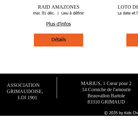
proches 
RAID AMAZONES
LOTO DE
!
mar. 01 déc.
Lieu à définir
La date et l
Plus d'infos
Détails
MARIUS, 1 Cœur pour 2
ASSOCIATION
14 Corniche de l'amourie
GRIMAUDOISE,
Beauvallon Bartole
LOI 1901
83310 GRIMAUD
© 2035 by Kids Ch